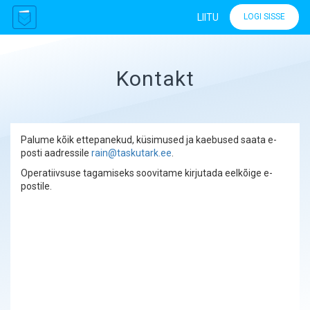
LIITU
LOGI SISSE
Kontakt
Palume kõik ettepanekud, küsimused ja kaebused saata e-
posti aadressile
rain@taskutark.ee
.
Operatiivsuse tagamiseks soovitame kirjutada eelkõige e-
postile.