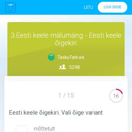
LIITU
LOGI SISSE
3.Eesti keele mälumäng - Eesti keele
õigekiri
TaskuTark.ee
5298
1 / 15
16
Eesti keele õigekiri. Vali õige variant
mõttetult