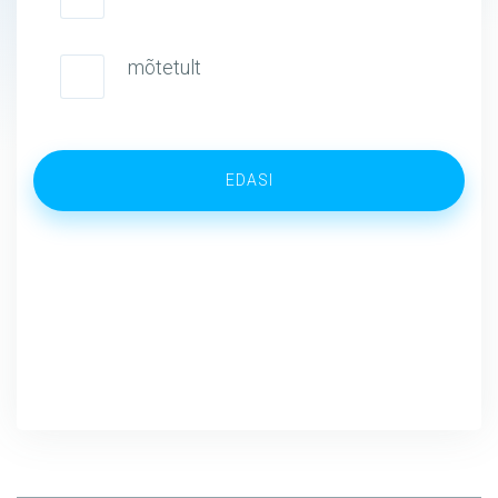
mõtetult
EDASI