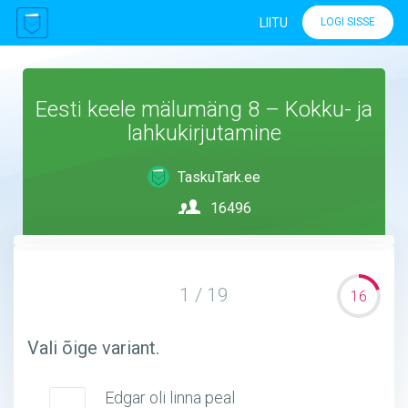
LIITU
LOGI SISSE
Eesti keele mälumäng 8 – Kokku- ja
lahkukirjutamine
TaskuTark.ee
16496
1 / 19
16
Vali õige variant.
Edgar oli linna peal