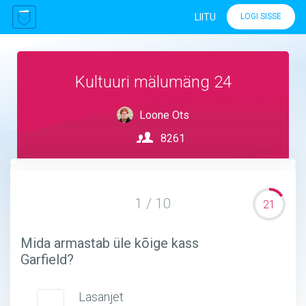
LIITU
LOGI SISSE
Kultuuri mälumäng 24
Loone Ots
8261
1 / 10
21
Mida armastab üle kõige kass
Garfield?
Lasanjet