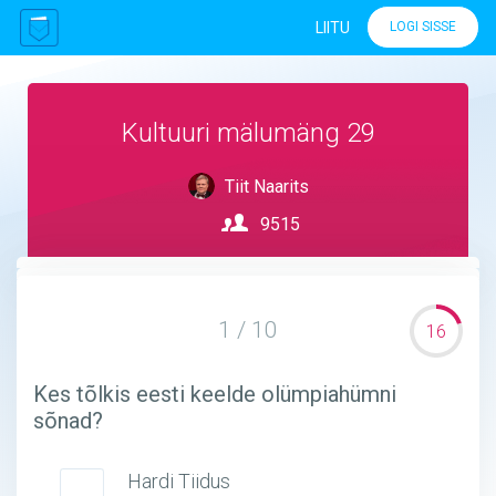
LIITU
LOGI SISSE
Kultuuri mälumäng 29
Tiit Naarits
9515
1 / 10
16
Kes tõlkis eesti keelde olümpiahümni
sõnad?
Hardi Tiidus