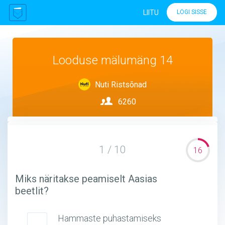
LIITU
LOGI SISSE
Looduse mälumäng 14
Nuti Ristsõnad
6260
1 / 10
16
Miks näritakse peamiselt Aasias
beetlit?
Hammaste puhastamiseks