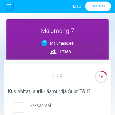
LIITU
LOGI SISSE
Mälumäng 7
Malumang.ee
17368
1 / 8
16
Kus ehitati aurik-jäämurdja Suur Tõll?
Saksamaal